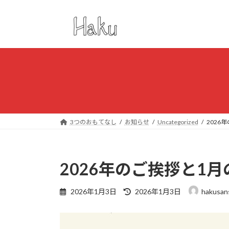
コ
ナ
ン
ビ
テ
ゲ
ン
ー
ツ
シ
へ
ョ
ス
ン
キ
に
ッ
移
プ
動
3つのおもてなし
お知らせ
Uncategorized
2026
2026年のご挨拶と1
最
2026年1月3日
2026年1月3日
hakusan
終
更
新