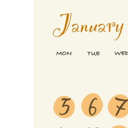
日
時
: