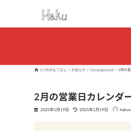
コ
ナ
ン
ビ
テ
ゲ
ン
ー
ツ
シ
へ
ョ
ス
ン
キ
に
ッ
移
プ
動
3つのおもてなし
お知らせ
Uncategorized
2月の
2月の営業日カレンダ
最
2025年1月19日
2025年1月19日
hakus
終
更
新