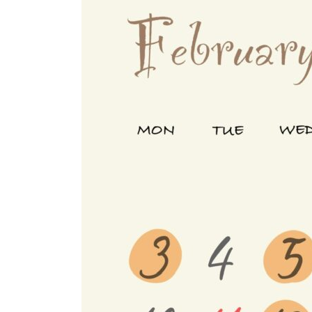
日
時
: