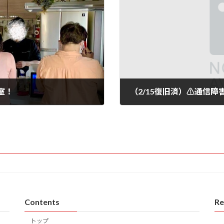
室！
（2/15復旧済）⚠️通信
2025年2月14日
Contents
Re
トップ