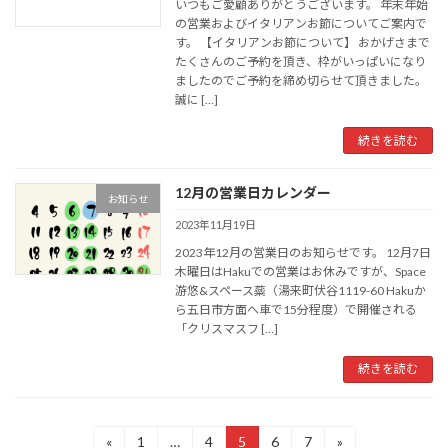
いつもご愛顧ありがとうございます。 年末年始
の営業およびイタリアンお節についてご案内で
す。 【イタリアンお節について】 おかげさまで
たくさんのご予約を頂き、枠がいっぱいになり
ましたのでご予約を締め切らせて頂きました。
誠に […]
続きを読む
12月の営業日カレンダー
お知らせ
2023年11月19日
2023年12月の営業日のお知らせです。 12月7日
木曜日はHakuでの営業はお休みですが、Space
游悠&スペース蘂（湯来町伏谷1119-60 Hakuか
ら五日市方面へ車で15分程度）で開催される
「クリスマスフ […]
続きを読む
投
«
1
…
4
5
6
7
»
固
固
固
固
固