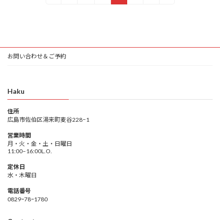
定
定
定
定
定
稿
ペ
ペ
ペ
ペ
ペ
ー
ー
ー
ー
ー
の
ジ
ジ
ジ
ジ
ジ
ペ
お問い合わせ＆ご予約
ー
ジ
Haku
送
り
住所
広島市佐伯区湯来町麦谷228−1
営業時間
月・火・金・土・日曜日
11:00–16:00L.O.
定休日
水・木曜日
電話番号
0829ｰ78ｰ1780