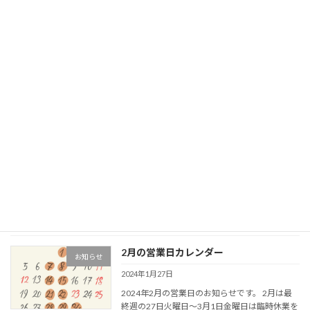
となります！！ 今回のパスタはボンゴレビアン
[…]
続きを読む
価格改定のお知らせ
お知らせ
2024年2月14日
お客様へ いつもHakuをご愛顧いただきありが
とうございます。 昨今の原材料や光熱費等の値
上げに伴い、この度3月1日よりメニューの価格
を見直しさせて頂くことにいたしました。 大変
心苦しくはございますが、ご協力のほどよろし
[…]
続きを読む
2月の営業日カレンダー
お知らせ
2024年1月27日
2024年2月の営業日のお知らせです。 2月は最
終週の27日火曜日〜3月1日金曜日は臨時休業を